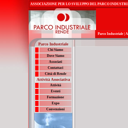
ASSOCIAZIONE PER LO SVILUPPO DEL PARCO INDUSTRI
Parco Industriale
|
A
Parco Industriale
Chi Siamo
Dove Siamo
Associati
Contattaci
Città di Rende
Attività Associativa
Attività
Eventi
Formazione
Expo
Convenzioni