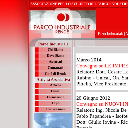
ASSOCIAZIONE PER LO SVILUPPO DEL PARCO INDUSTRI
Parco Industriale
|
A
Parco Industriale
Chi Siamo
Dove Siamo
Marzo 2014
Associati
Convegno su LE IMP
Contattaci
Relatori: Dott. Cesare L
Città di Rende
Rubino - Unical, On. Sa
Attività Associativa
Pittella, Vice President
Attività
Eventi
Formazione
20 Giugno 2012
Expo
Convegno su NUOVI 
Convenzioni
Relatori: Ing. Nicola De
Fabio Papandrea - Isofo
Dott. Giulio Iovine - R